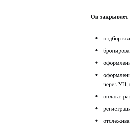
Он закрывает 
подбор ква
бронирова
оформление
оформлени
через УЦ, 
оплата: ра
регистраци
отслеживан