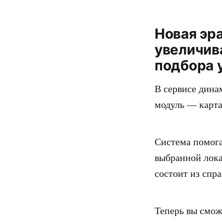
Новая эра
увеличив
подбора 
В сервисе дина
модуль — карта
Система помога
выбранной лока
состоит из спр
Теперь вы смож