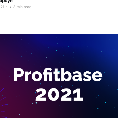
орсун
21 г.
•
3 min read