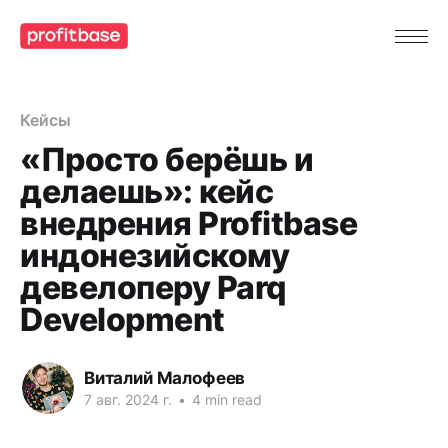
Кейсы
«Просто берёшь и
делаешь»: кейс
внедрения Profitbase
индонезийскому
девелоперу Parq
Development
Виталий Малофеев
7 авг. 2024 г.
•
4 min read