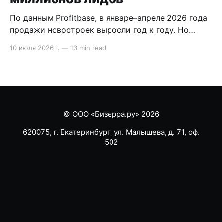
По данным Profitbase, в январе–апреле 2026 года
продажи новостроек выросли год к году. Но
внутри воронки видно другое: лидов стало
10 июля 2026 г.
—
13 min read
меньше, сделка стала длиннее, а главный риск
сместился на этап после брони. В статье
разобрали, что это значит для продаж
девелопера. Содержание * Методология кратко:
что показывает исследование Profitbase *
Продажи
© ООО «Бизерра.ру» 2026
620075, г. Екатеринбург, ул. Малышева, д. 71, оф.
502