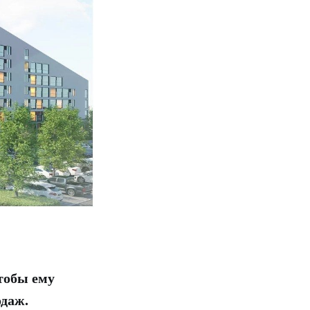
тобы ему
одаж.