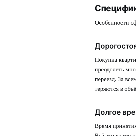
Специфик
Особенности сф
Дорогосто
Покупка кварти
преодолеть мно
переезд. За вс
теряются в объ
Долгое вре
Время принятия
Всё это время 