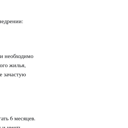
недрении:
ки необходимо
ого жилья,
е зачастую
ть 6 месяцев.
 и иметь