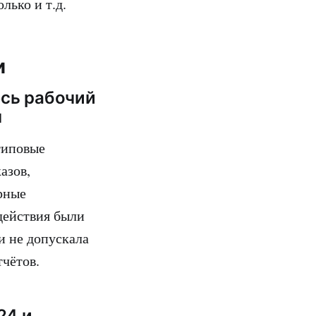
лько и т.д.
и
есь рабочий
ы
типовые
азов,
рные
действия были
и не допускала
тчётов.
24 и