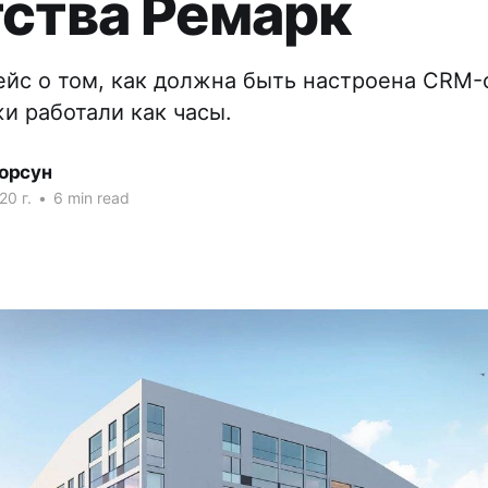
тства Ремарк
йс о том, как должна быть настроена CRM-
и работали как часы.
орсун
20 г.
•
6 min read