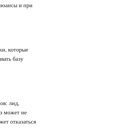
нюансы и при
жи, которые
вать базу
ов: лид,
аз может не
ожет отказаться