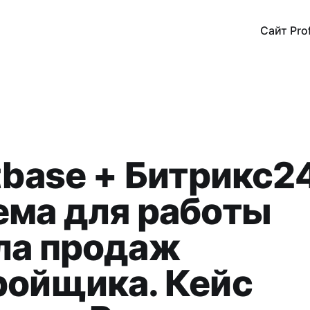
Сайт Pro
itbase + Битрикс2
ема для работы
ла продаж
ройщика. Кейс