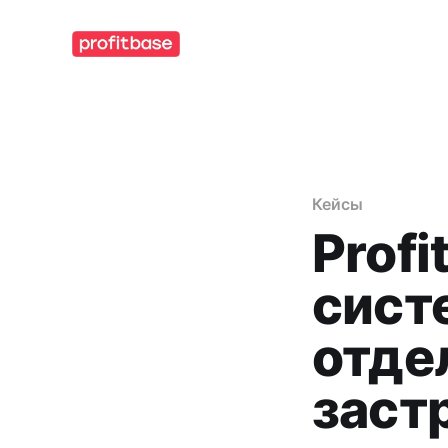
Кейсы
Prof
сист
отде
заст