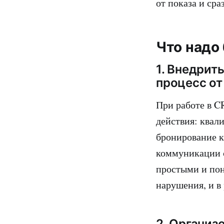
от показа и сра
Что надо
1. Внедрит
процесс от
При работе в C
действия: квал
бронирование к
коммуникации с
простыми и пон
нарушения, и в
2. Организ