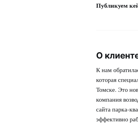
Публикуем кей
О клиент
К нам обратила
которая специа
Томске. Это нов
компания возво
сайта парка-ква
эффективно раб