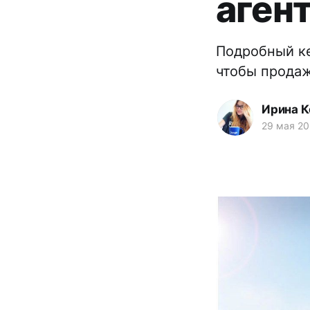
аген
Подробный ке
чтобы продаж
Ирина К
29 мая 20