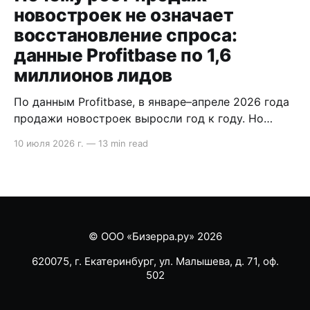
новостроек не означает
восстановление спроса:
данные Profitbase по 1,6
миллионов лидов
По данным Profitbase, в январе–апреле 2026 года
продажи новостроек выросли год к году. Но
внутри воронки видно другое: лидов стало
10 июля 2026 г.
—
13 min read
меньше, сделка стала длиннее, а главный риск
сместился на этап после брони. В статье
разобрали, что это значит для продаж
девелопера. Содержание * Методология кратко:
что показывает исследование Profitbase *
Продажи
© ООО «Бизерра.ру» 2026
620075, г. Екатеринбург, ул. Малышева, д. 71, оф.
502