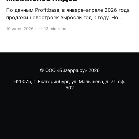
По данным Profitbase, в январе–апреле 2026 года
продажи новостроек выросли год к году. Но
внутри воронки видно другое: лидов стало
10 июля 2026 г.
—
13 min read
меньше, сделка стала длиннее, а главный риск
сместился на этап после брони. В статье
разобрали, что это значит для продаж
девелопера. Содержание * Методология кратко:
что показывает исследование Profitbase *
Продажи
© ООО «Бизерра.ру» 2026
620075, г. Екатеринбург, ул. Малышева, д. 71, оф.
502