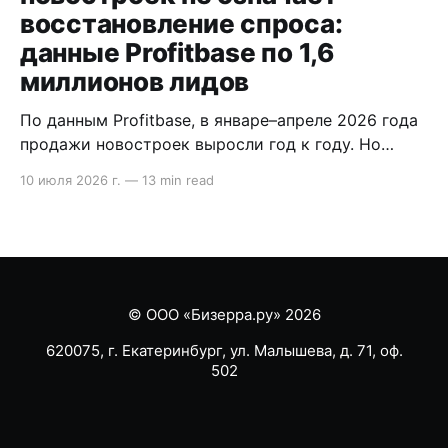
восстановление спроса:
данные Profitbase по 1,6
миллионов лидов
По данным Profitbase, в январе–апреле 2026 года
продажи новостроек выросли год к году. Но
внутри воронки видно другое: лидов стало
10 июля 2026 г.
—
13 min read
меньше, сделка стала длиннее, а главный риск
сместился на этап после брони. В статье
разобрали, что это значит для продаж
девелопера. Содержание * Методология кратко:
что показывает исследование Profitbase *
Продажи
© ООО «Бизерра.ру» 2026
620075, г. Екатеринбург, ул. Малышева, д. 71, оф.
502