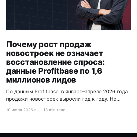
Почему рост продаж
новостроек не означает
восстановление спроса:
данные Profitbase по 1,6
миллионов лидов
По данным Profitbase, в январе–апреле 2026 года
продажи новостроек выросли год к году. Но
внутри воронки видно другое: лидов стало
10 июля 2026 г.
—
13 min read
меньше, сделка стала длиннее, а главный риск
сместился на этап после брони. В статье
разобрали, что это значит для продаж
девелопера. Содержание * Методология кратко: