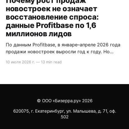
Почему рост продаж
новостроек не означает
восстановление спроса:
данные Profitbase по 1,6
миллионов лидов
По данным Profitbase, в январе–апреле 2026 года
продажи новостроек выросли год к году. Но
внутри воронки видно другое: лидов стало
10 июля 2026 г.
—
13 min read
меньше, сделка стала длиннее, а главный риск
сместился на этап после брони. В статье
разобрали, что это значит для продаж
девелопера. Содержание * Методология кратко:
что показывает исследование Profitbase *
Продажи
© ООО «Бизерра.ру» 2026
620075, г. Екатеринбург, ул. Малышева, д. 71, оф.
502