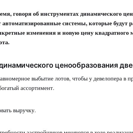
ремя, говоря об инструментах динамического це
 автоматизированные системы, которые будут р
нкретные изменения и новую цену квадратного 
ота.
динамического ценообразования две
равномерное выбытие лотов, чтобы у девелопера в п
богатый ассортимент.
овать выручку.
требности застройщиков меняются в ходе реализаци