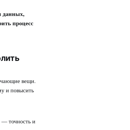
и данных,
рить процесс
олить
ючающие вещи.
му и повысить
е — точность и