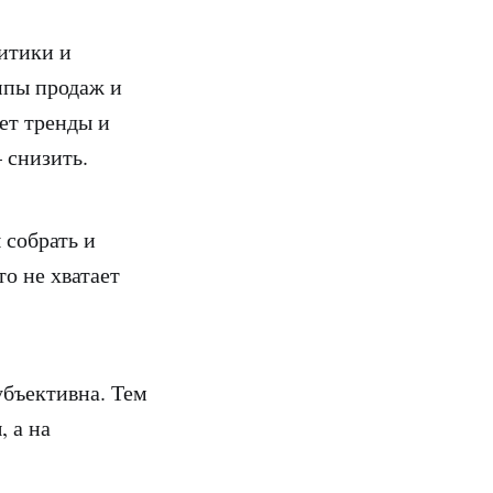
итики и
мпы продаж и
ет тренды и
 снизить.
 собрать и
то не хватает
убъективна. Тем
, а на