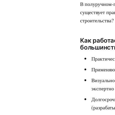
В полуручном-п
существует пра
строительства?
Как работа
большинст
Практическ
Применяют
Визуально
экспертно
Долгосроч
(разрабаты