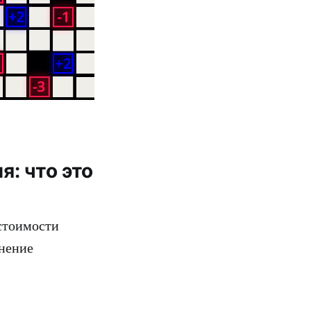
: что это
стоимости
енение