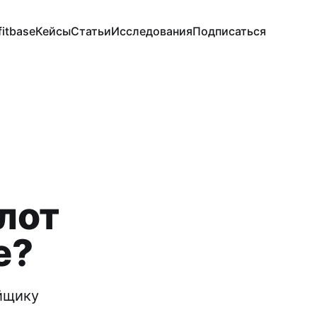
fitbase
Кейсы
Статьи
Исследования
Подписаться
лот
е?
йщику