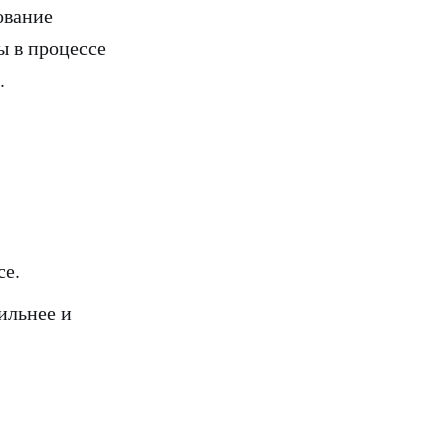
ование
ы в процессе
.
се.
ильнее и