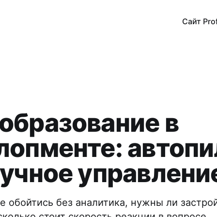
Сайт Pro
образование в
лопменте: автопи
ручное управлени
е обойтись без аналитика, нужны ли застро
сколько стоит скорость реакции в вопросе