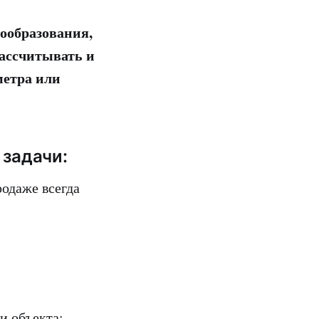
нообразования,
ассчитывать и
метра или
 задачи:
родаже всегда
и объекта: