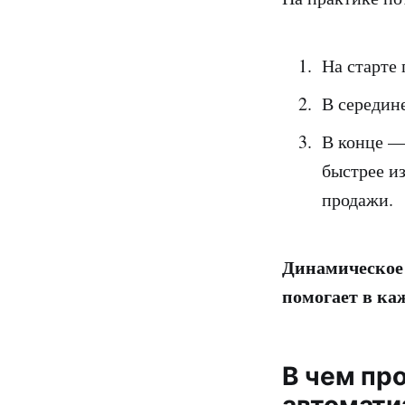
На старте
В середин
В конце —
быстрее из
продажи.
Динамическое 
помогает в каж
В чем пр
автомати