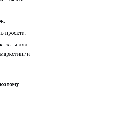
к.
ь проекта.
ие лоты или
 маркетинг и
поэтому