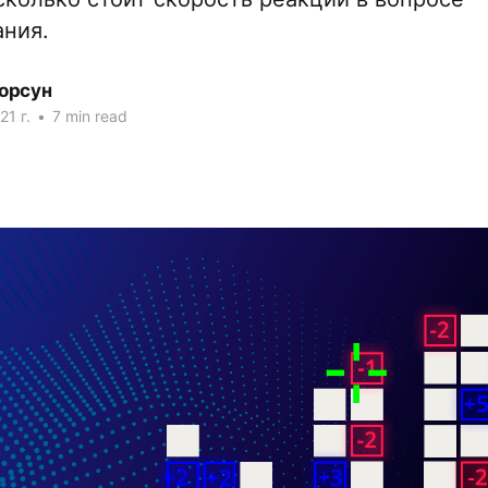
ния.
орсун
21 г.
•
7 min read