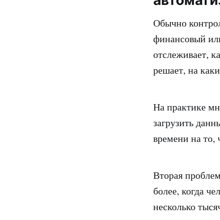
Обычно контрол
финансовый или
отслеживает, к
решает, на как
На практике мн
загрузить данны
времени на то,
Вторая проблем
более, когда че
несколько тыся