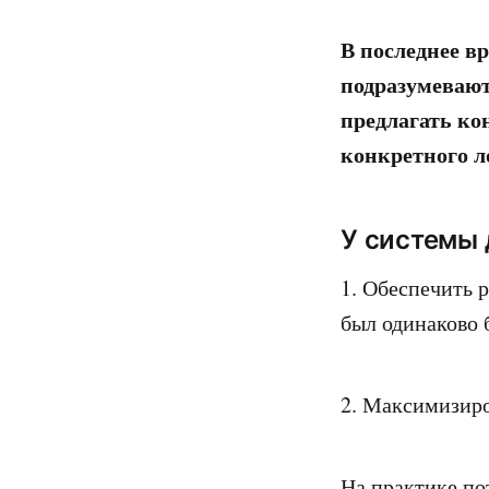
В последнее в
подразумевают
предлагать ко
конкретного л
У системы 
1. Обеспечить 
был одинаково 
2. Максимизир
На практике по