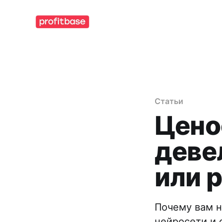
Статьи
Цено
деве
или 
Почему вам н
нейросети и 