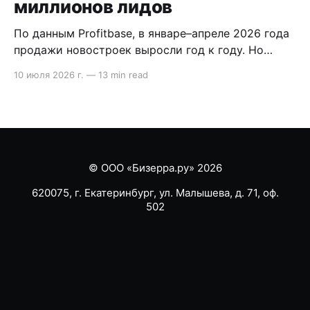
миллионов лидов
По данным Profitbase, в январе–апреле 2026 года
продажи новостроек выросли год к году. Но
внутри воронки видно другое: лидов стало
10 июля 2026 г.
—
13 min read
меньше, сделка стала длиннее, а главный риск
сместился на этап после брони. В статье
разобрали, что это значит для продаж
девелопера. Содержание * Методология кратко:
что показывает исследование Profitbase *
Продажи
© ООО «Бизерра.ру» 2026
620075, г. Екатеринбург, ул. Малышева, д. 71, оф.
502