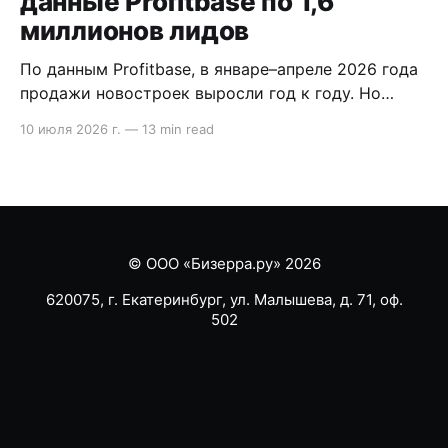
данные Profitbase по 1,6
миллионов лидов
По данным Profitbase, в январе–апреле 2026 года
продажи новостроек выросли год к году. Но
внутри воронки видно другое: лидов стало
10 июля 2026 г.
—
13 min read
меньше, сделка стала длиннее, а главный риск
сместился на этап после брони. В статье
разобрали, что это значит для продаж
девелопера. Содержание * Методология кратко:
что показывает исследование Profitbase *
Продажи
© ООО «Бизерра.ру» 2026
620075, г. Екатеринбург, ул. Малышева, д. 71, оф.
502