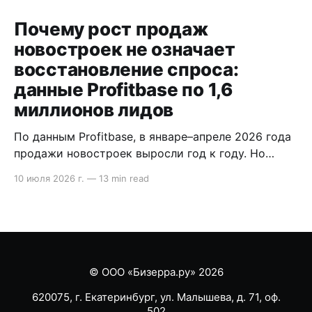
Почему рост продаж
новостроек не означает
восстановление спроса:
данные Profitbase по 1,6
миллионов лидов
По данным Profitbase, в январе–апреле 2026 года
продажи новостроек выросли год к году. Но
внутри воронки видно другое: лидов стало
10 июля 2026 г.
—
13 min read
меньше, сделка стала длиннее, а главный риск
сместился на этап после брони. В статье
разобрали, что это значит для продаж
девелопера. Содержание * Методология кратко:
что показывает исследование Profitbase *
Продажи
© ООО «Бизерра.ру» 2026
620075, г. Екатеринбург, ул. Малышева, д. 71, оф.
502