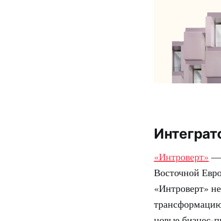
Интеграт
«Интроверт»
— 
Восточной Евро
«Интроверт» не
трансформацию 
новые бизнес-п