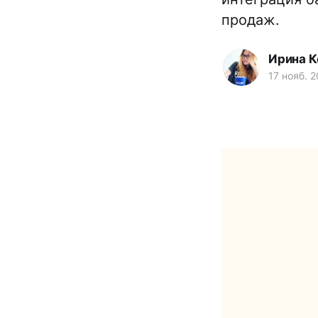
продаж.
Ирина К
17 нояб. 2