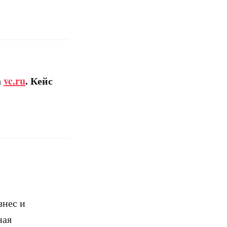
а
vc.ru
. Кейс
знес и
ная