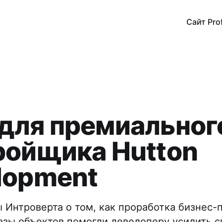
Сайт Pro
для премиальног
ройщика Hutton
lopment
 Интроверта о том, как проработка бизнес-
азы объектов помогли девелоперу усилить 