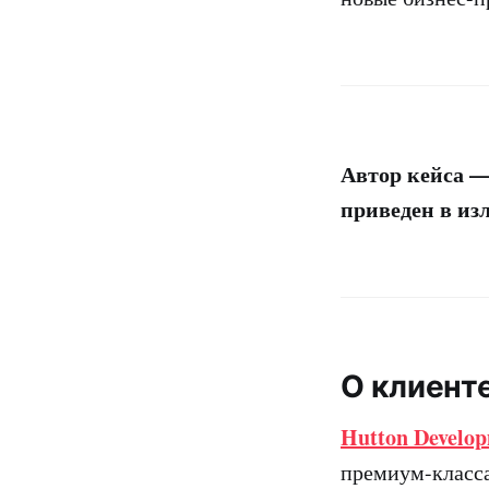
Автор кейса 
приведен в и
О клиент
Hutton Develo
премиум-класса