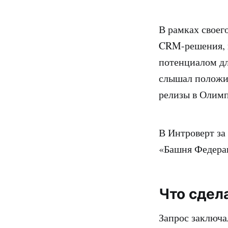
В рамках своег
CRM-решения, н
потенциалом дл
слышал положи
релизы в Олимп
В Интроверт за
«Башня Федерац
Что сдел
Запрос заключа