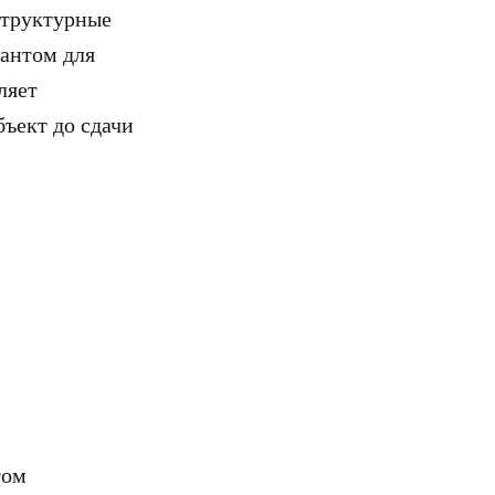
структурные
антом для
ляет
бъект до сдачи
том