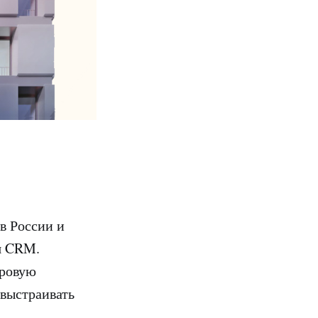
 России и
ия CRM.
фровую
выстраивать