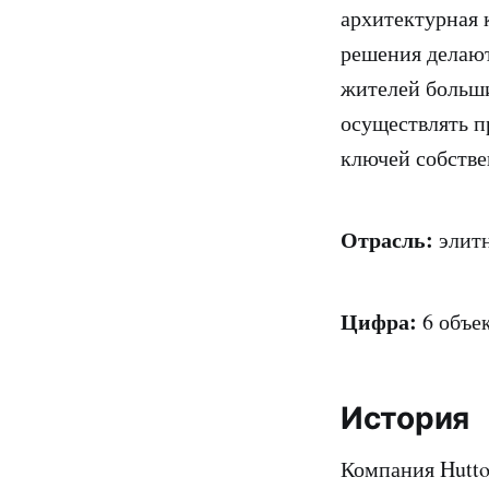
архитектурная 
решения делают
жителей больши
осуществлять п
ключей собстве
Отрасль:
элитн
Цифра:
6 объе
История
Компания Hutto