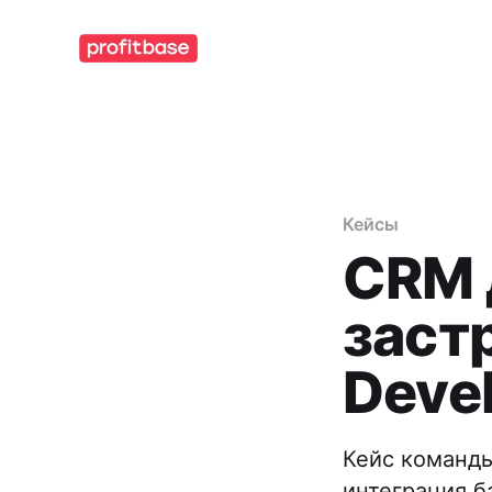
Кейсы
CRM 
заст
Deve
Кейс команды
интеграция б