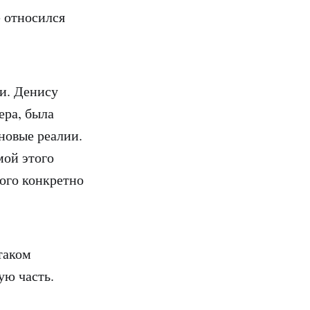
 относился
и. Денису
ера, была
новые реалии.
мой этого
ного конкретно
таком
ую часть.