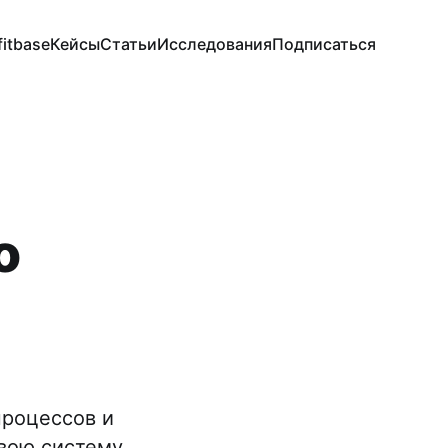
fitbase
Кейсы
Статьи
Исследования
Подписаться
о
процессов и
свою систему