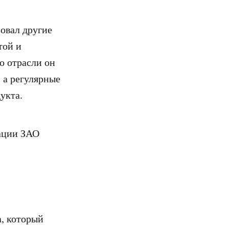
зовал другие
той и
о отрасли он
а регулярные
укта.
дации ЗАО
а, который