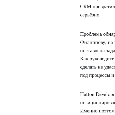
CRM превратила
серьёзно.
Проблема обнар
Филиппову, на 
поставлена зад
Как руководите
сделать не удас
под процессы и
Hutton Develop
позиционирова
Именно поэтом