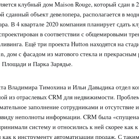
ляется клубный дом Maison Rouge, который сдан в 
ой сданный объект девелопера, располагается в мод
ара. В 4 квартале 2020 компания планирует сдать к
 спроектирован в соответствии с общемировыми тр
оливинга. Ещё три проекта Hutton находятся на стад
in, дом с фасадом из матового стекла и прекрасны
 Площади и Парка Зарядье.
кта Владимира Тимохина и Ильи Давыдика отдел к
ной из отраслевых CRM для недвижимости. Пробле
мательное заполнение сотрудниками и отсутствие и
ввиду неполноты информации. CRM была «спущена 
ринимали систему и относились к ней скорее как к
 как к инструменту автоматизации продаж. С так