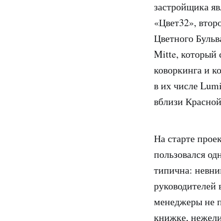
застройщика яв
«Цвет32», втор
Цветного Бульв
Mitte, который
коворкинга и к
в их числе Lum
вблизи Красной
На старте прое
пользовался од
типична: невни
руководителей 
менеджеры не п
книжке, нежели