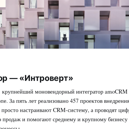
ор — «Интроверт»
крупнейший моновендорный интегратор amoCRM в
пе. За пять лет реализовано 457 проектов внедрен
 просто настраивают CRM-систему, а проводят ци
продаж и помогают среднему и крупному бизнесу 
роцессы.