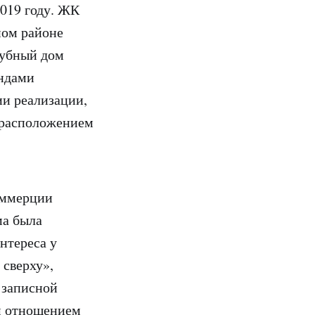
2019 году. ЖК
ном районе
лубный дом
ендами
ии реализации,
м расположением
оммерции
ма была
нтереса у
сверху»,
 записной
им отношением