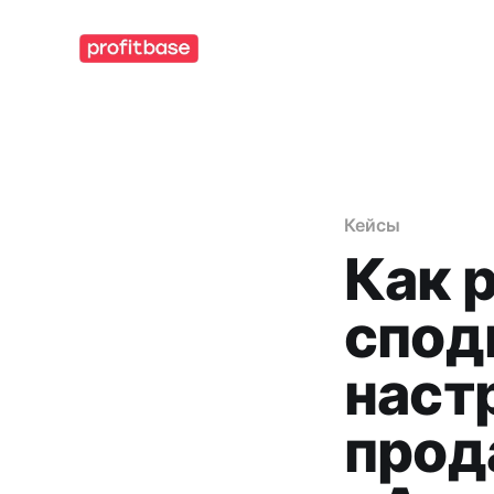
Кейсы
Как 
спод
наст
прод