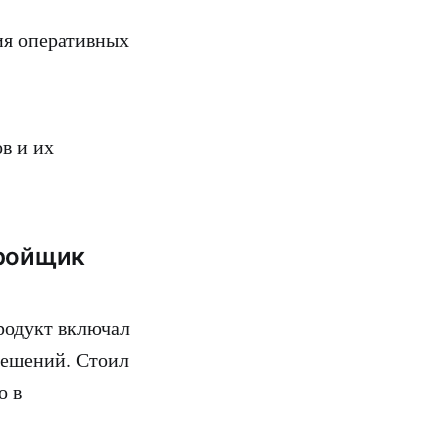
ия оперативных
в и их
тройщик
родукт включал
решений. Стоил
о в