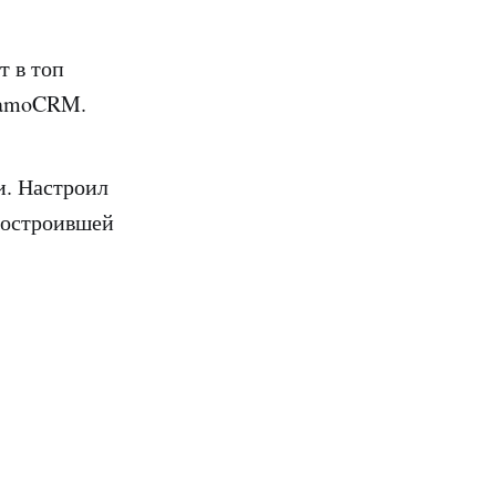
т в топ
в amoCRM.
и. Настроил
построившей