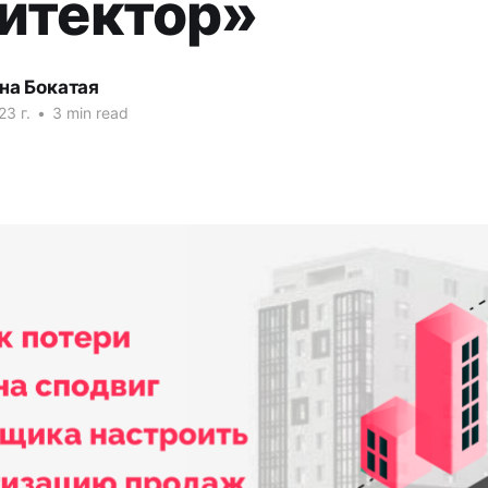
итектор»
на Бокатая
3 г.
•
3 min read