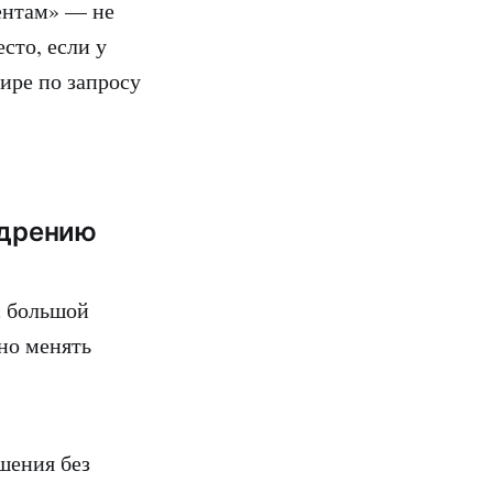
ентам» — не
сто, если у
ире по запросу
едрению
с большой
но менять
шения без