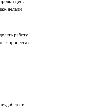
ировки цен.
даж делали
делать работу
знес-процессах
неудобен» в