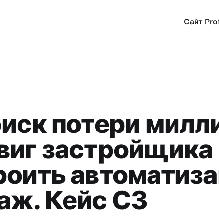
Сайт Pro
риск потери милл
виг застройщика
роить автоматиз
аж. Кейс СЗ