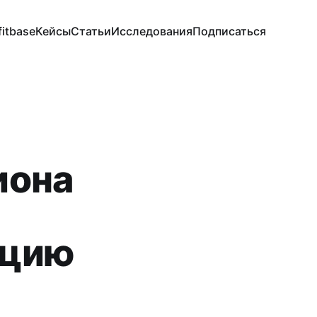
fitbase
Кейсы
Статьи
Исследования
Подписаться
иона
ацию